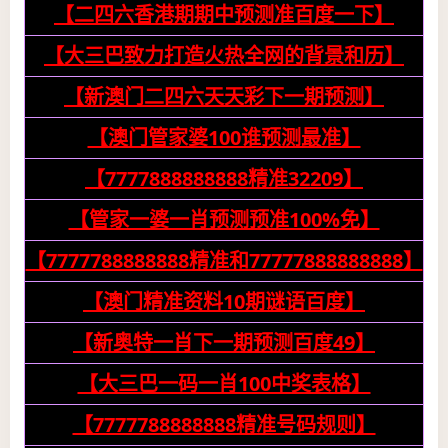
【二四六香港期期中预测准百度一下】
【大三巴致力打造火热全网的背景和历】
【新澳门二四六天天彩下一期预测】
【澳门管家婆100谁预测最准】
【7777888888888精准32209】
【管家一婆一肖预测预准100%免】
【7777788888888精准和77777888888888】
【澳门精准资料10期谜语百度】
【新奥特一肖下一期预测百度49】
【大三巴一码一肖100中奖表格】
【7777788888888精准号码规则】