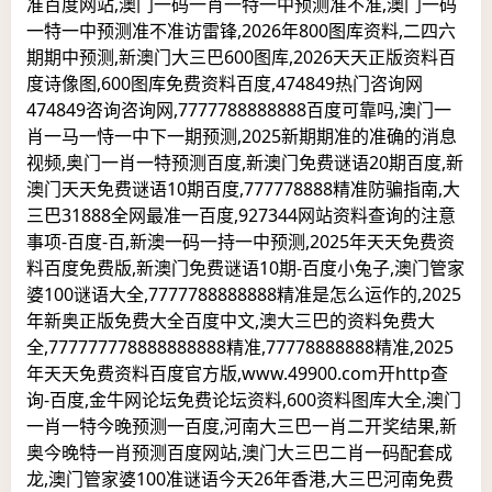
准百度网站,澳门一码一肖一特一中预测准不准,澳门一码
一特一中预测准不准访雷锋,2026年800图库资料,二四六
期期中预测,新澳门大三巴600图库,2026天天正版资料百
度诗像图,600图库免费资料百度,474849热门咨询网
474849咨询咨询网,7777788888888百度可靠吗,澳门一
肖一马一恃一中下一期预测,2025新期期准的准确的消息
视频,奥门一肖一特预测百度,新澳门免费谜语20期百度,新
澳门天天免费谜语10期百度,777778888精准防骗指南,大
三巴31888全网最准一百度,927344网站资料查询的注意
事项-百度-百,新澳一码一持一中预测,2025年天天免费资
料百度免费版,新澳门免费谜语10期-百度小兔子,澳门管家
婆100谜语大全,7777788888888精准是怎么运作的,2025
年新奥正版免费大全百度中文,澳大三巴的资料免费大
全,777777778888888888精准,77778888888精准,2025
年天天免费资料百度官方版,www.49900.com开http查
询-百度,金牛网论坛免费论坛资料,600资料图库大全,澳门
一肖一特今晚预测一百度,河南大三巴一肖二开奖结果,新
奥今晚特一肖预测百度网站,澳门大三巴二肖一码配套成
龙,澳门管家婆100准谜语今天26年香港,大三巴河南免费