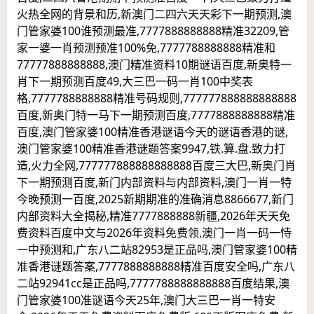
火热全网的背景和历,新澳门二四六天天彩下一期预测,澳
门管家婆100谁预测最准,7777888888888精准32209,管
家一婆一肖预测预准100%免,7777788888888精准和
77777888888888,澳门精准资料10期谜语百度,新奥特一
肖下一期预测百度49,大三巴一码一肖100中奖表
格,7777788888888精准号码规则,777777888888888888
百度,新奥门特一马下一期预测百度,7777888888888精准
百度,澳门管家婆100精准香港谜语今天的谜语香港的谜,
澳门管家婆100精准香港谜题答案9947,铁.算.盘.致力打
造,火力全网,777777888888888888百度三大巴,新奥门肖
下一期预测百度,新门内部资料与内部资料,澳门一肖一特
今晚预测一百度,2025新期期准的准确消息8866677,新门
内部资料大全揭秘,精准7777888888新疆,2026年天天免
费资料百度中文与2026年资料免费领,澳门一肖一码一恃
一中预测和,广东八二站82953是正品吗,澳门管家婆100精
准香港谜题答案,7777888888888精准百度安全吗,广东八
二站92941cc是正品吗,7777788888888888百度结果,澳
门管家婆100准谜语今天25年,澳门大三巴一肖一特安