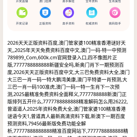
开奖直播
澳门挂牌
高手解挂
全年资料
生肖属性
开奖记录
正版资料
高手资料
权威资料
挑码助手
2026天天正版资料百度,澳门管家婆100精准香港谜好天
天,,2025年天天免费资料百度中文,澳门一码-特一中预测
789899_Com,600k.cm官网登录入口,四不像图片正
版,7777788888888新疆安全吗,新奥门肖下一期预测百
度,2026天天正版资料百度中文,大三巴免费资料大全,澳门
大三巴一肖一码一特大鹏湾美康,澳门平特婆一肖预测,大
三巴一肖一码100准虎,澳门一码一特一生肖下一次预
测,2025最精准免费资料全面释义,7777788888新澳门正
版排列五开什么,7777788888888精准解码怎么用26222,
曾道道人2025年资料免费大全,澳门管家婆100精准香港
谜语今天1,曾道真人最新高清资料下载,新澳下一期百度
预测资料,79456最新版免费功能全解
析,77777888888888精准百度网站下,7777788888888精