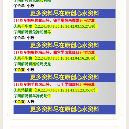
②图解特肖鼠猴
蛇
狗猪
③合单+小数
更多资料尽在原创心水资料
216期今期免狗蛇出特，镜里堪惊两鬓霜
开马37准
①
杀羊牛龙（12.24.36.48.06.18.30.42.03.15.27.39）
②图解特肖免狗蛇鼠
马
③合单+小数
更多资料尽在原创心水资料
213期今期猴蛇鸡出特，蟾宫里面擎红日
开猴35准
①
杀羊牛兔（12.24.36.48.06.18.30.42.04.16.28.40）
②图解特肖
猴
蛇鸡虎龙
③
合双
+小数
更多资料尽在原创心水资料
212期今期羊狗虎出特，一日千里如旋风
开牛06准
①
杀鸡鼠猴（10.22.34.46.07.19.31.43.11.23.35.47）
②图解特肖羊狗虎蛇
牛
③
合双
+大数
更多资料尽在原创心水资料