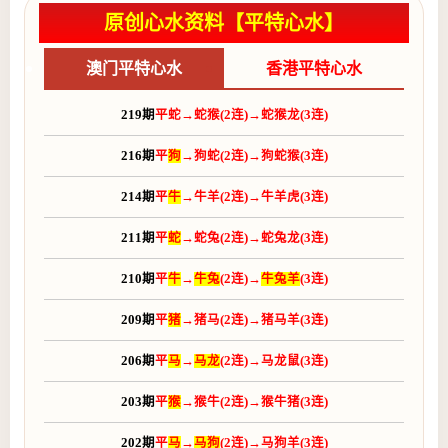
原创心水资料【平特心水】
澳门平特心水
香港平特心水
219期
平蛇→蛇猴(2连)→蛇猴龙(3连)
216期
平
狗
→狗蛇(2连)→狗蛇猴(3连)
214期
平
牛
→牛羊(2连)→牛羊虎(3连)
211期
平
蛇
→蛇兔(2连)→蛇兔龙(3连)
210期
平
牛
→
牛兔
(2连)→
牛兔羊
(3连)
209期
平
猪
→猪马(2连)→猪马羊(3连)
206期
平
马
→
马龙
(2连)→马龙鼠(3连)
203期
平
猴
→猴牛(2连)→猴牛猪(3连)
202期
平
马
→
马狗
(2连)→马狗羊(3连)