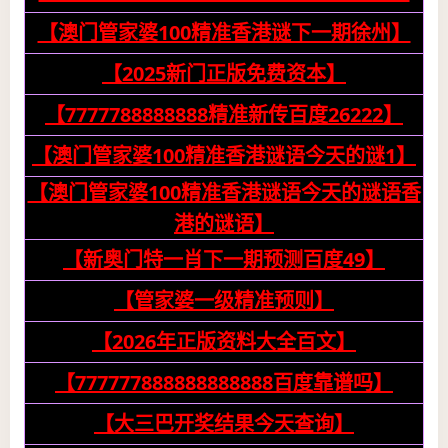
【澳门管家婆100精准香港谜下一期徐州】
【2025新门正版免费资本】
【7777788888888精准新传百度26222】
【澳门管家婆100精准香港谜语今天的谜1】
【澳门管家婆100精准香港谜语今天的谜语香
港的谜语】
【新奥门特一肖下一期预测百度49】
【管家婆一级精准预则】
【2026年正版资料大全百文】
【777777888888888888百度靠谱吗】
【大三巴开奖结果今天查询】