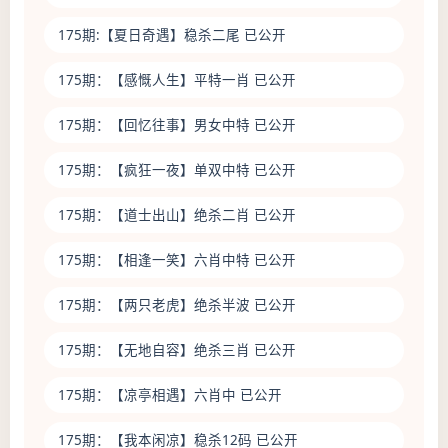
175期:
【夏日奇遇】
稳杀二尾 已公开
175期：
【感慨人生】
平特一肖 已公开
175期：
【回忆往事】
男女中特 已公开
175期：
【疯狂一夜】
单双中特 已公开
175期：
【道士出山】
绝杀二肖 已公开
175期：
【相逢一笑】
六肖中特 已公开
175期：
【两只老虎】
绝杀半波 已公开
175期：
【无地自容】
绝杀三肖 已公开
175期：
【凉亭相遇】
六肖中 已公开
175期：
【我本闲凉】
稳杀12码 已公开