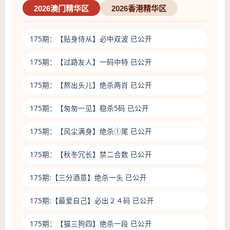
2026澳门精华区
2026香港精华区
175期：
【贴身侍从】
必中双波 已公开
175期：
【过路友人】
一码中特 已公开
175期：
【熬出头儿】
绝杀两肖 已公开
175期：
【匆匆一见】
稳杀5码 已公开
175期：
【风尘满身】
绝杀①尾 已公开
175期：
【秋冬冗长】
禁二合数 已公开
175期:
【三分酒意】
绝杀一头 已公开
175期:
【最爱自己】
必出２４码 已公开
175期：
【猫三狗四】
绝杀一段 已公开