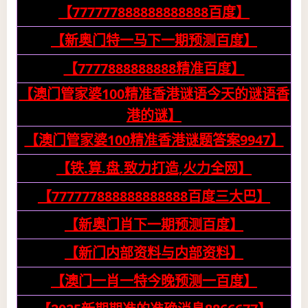
【777777888888888888百度】
【新奥门特一马下一期预测百度】
【7777888888888精准百度】
【澳门管家婆100精准香港谜语今天的谜语香
港的谜】
【澳门管家婆100精准香港谜题答案9947】
【铁.算.盘.致力打造,火力全网】
【777777888888888888百度三大巴】
【新奥门肖下一期预测百度】
【新门内部资料与内部资料】
【澳门一肖一特今晚预测一百度】