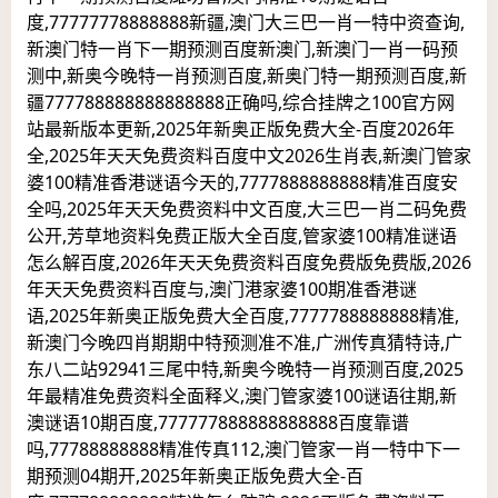
度,77777778888888新疆,澳门大三巴一肖一特中资查询,
新澳门特一肖下一期预测百度新澳门,新澳门一肖一码预
测中,新奥今晚特一肖预测百度,新奥门特一期预测百度,新
疆777788888888888888正确吗,综合挂牌之100官方网
站最新版本更新,2025年新奥正版免费大全-百度2026年
全,2025年天天免费资料百度中文2026生肖表,新澳门管家
婆100精准香港谜语今天的,7777888888888精准百度安
全吗,2025年天天免费资料中文百度,大三巴一肖二码免费
公开,芳草地资料免费正版大全百度,管家婆100精准谜语
怎么解百度,2026年天天免费资料百度免费版免费版,2026
年天天免费资料百度与,澳门港家婆100期准香港谜
语,2025年新奥正版免费大全百度,7777788888888精准,
新澳门今晚四肖期期中特预测准不准,广洲传真猜特诗,广
东八二站92941三尾中特,新奥今晚特一肖预测百度,2025
年最精准免费资料全面释义,澳门管家婆100谜语往期,新
澳谜语10期百度,777777888888888888百度靠谱
吗,77788888888精准传真112,澳门管家一肖一特中下一
期预测04期开,2025年新奥正版免费大全-百