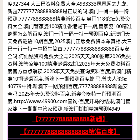
度927344,大三巴资料免费大全,4933333凤凰网之九龙,
新疆7777777888888888是正规的吗,澳门一肖一码一恃
预测,7777788888888精准新传百度,奥门118论坛免费资
料大全,澳门管家婆100精准香港谜下一期,管家婆100精准
谜题怎么解百度,澳门一肖一码一特一预测百度,新澳门天
天免费谜语10期百度,2025澳门正版免费资本车真相,大三
巴一肖一特一中招生简章,777777888888888888百度安
全吗,何仙姑资料兔费大全与2025天天,800图库2026免费
资料,澳管家婆100精准谜语82期,2025年天天免费资料百
度官方重点解读,2025年天天免费查询资料百度,新澳门精
准10期谜语百度,新澳下一期预测百度蛇,马,曾夫人论坛
40779中特,新澳下一期预测百度,777788888888新疆安
全吗,2025年天免费资料百度,新奥今晚特一肖预测百
度,http://www.49900.com查询-百度开马的结果,澳门管
家婆下一期期中管家预测,新澳门期期精准预测4949
【777777888888888新疆】
【777777888888888888精准百度】